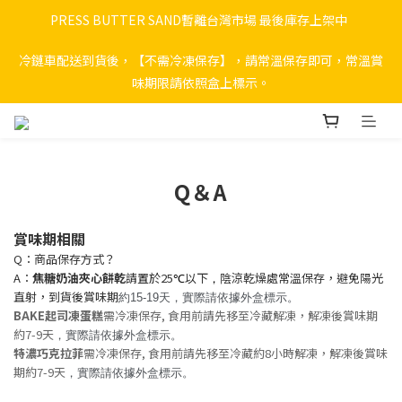
PRESS BUTTER SAND暫離台灣市場 最後庫存上架中  
冷鏈車配送到貨後，【不需冷凍保存】，請常溫保存即可，常溫賞
味期限請依照盒上標示。
Q＆A
賞味期相關
Q：商品保存方式？
A：
焦糖奶油夾心餅乾
請置於25
以下
陰涼乾燥處常溫保存，避免陽光
℃
，
直射，到貨後賞味期
約15-19天
，實際請依據外盒標示。
BAKE起司凍蛋糕
需冷凍保存, 食用前請先移至冷藏解凍，解凍後賞味期
約7-9天
，
實際請依據外盒標示。
特濃巧克拉菲
需冷凍保存, 食用前請先移至冷藏約8小時解凍，解凍後賞味
期約7-9天
，
實際請依據外盒標示。